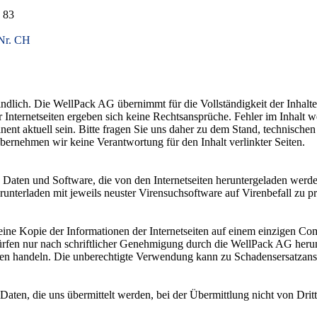
3 83
-Nr. CH
rbindlich. Die WellPack AG übernimmt für die Vollständigkeit der Inh
nternetseiten ergeben sich keine Rechtsansprüche. Fehler im Inhalt we
nent aktuell sein. Bitte fragen Sie uns daher zu dem Stand, technische
übernehmen wir keine Verantwortung für den Inhalt verlinkter Seiten.
 Daten und Software, die von den Internetseiten heruntergeladen werd
nterladen mit jeweils neuster Virensuchsoftware auf Virenbefall zu pr
arf eine Kopie der Informationen der Internetseiten auf einem einzigen 
ürfen nur nach schriftlicher Genehmigung durch die WellPack AG heru
n handeln. Die unberechtigte Verwendung kann zu Schadensersatzans
 Daten, die uns übermittelt werden, bei der Übermittlung nicht von Dri