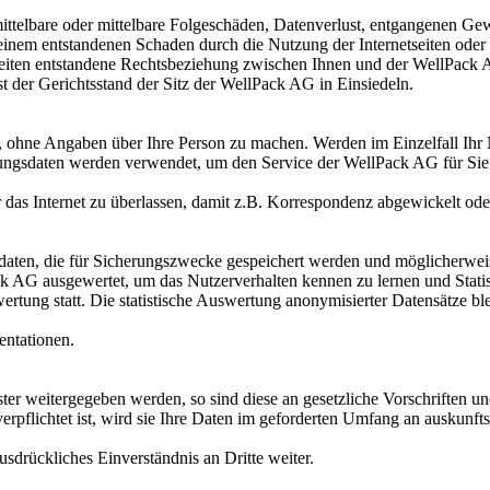
ittelbare oder mittelbare Folgeschäden, Datenverlust, entgangenen Gew
 einem entstandenen Schaden durch die Nutzung der Internetseiten oder
tseiten entstandene Rechtsbeziehung zwischen Ihnen und der WellPack A
ist der Gerichtsstand der Sitz der WellPack AG in Einsiedeln.
, ohne Angaben über Ihre Person zu machen. Werden im Einzelfall Ihr N
ngsdaten werden verwendet, um den Service der WellPack AG für Sie 
das Internet zu überlassen, damit z.B. Korrespondenz abgewickelt ode
daten, die für Sicherungszwecke gespeichert werden und möglicherweis
ck AG ausgewertet, um das Nutzerverhalten kennen zu lernen und Stati
rtung statt. Die statistische Auswertung anonymisierter Datensätze ble
ntationen.
ter weitergegeben werden, so sind diese an gesetzliche Vorschriften u
pflichtet ist, wird sie Ihre Daten im geforderten Umfang an auskunftsb
sdrückliches Einverständnis an Dritte weiter.