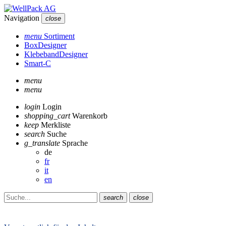
Navigation
close
menu
Sortiment
BoxDesigner
KlebebandDesigner
Smart-C
menu
menu
login
Login
shopping_cart
Warenkorb
keep
Merkliste
search
Suche
g_translate
Sprache
de
fr
it
en
search
close