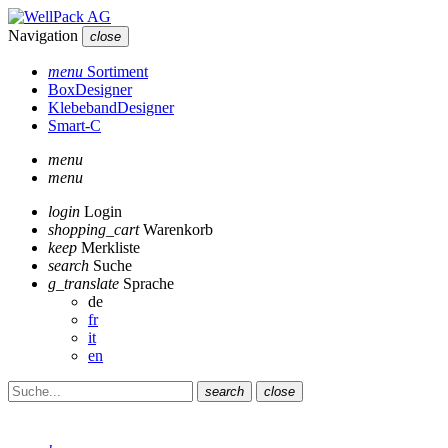
Navigation
close
menu
Sortiment
BoxDesigner
KlebebandDesigner
Smart-C
menu
menu
login
Login
shopping_cart
Warenkorb
keep
Merkliste
search
Suche
g_translate
Sprache
de
fr
it
en
search
close