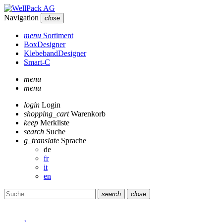
Navigation
close
menu
Sortiment
BoxDesigner
KlebebandDesigner
Smart-C
menu
menu
login
Login
shopping_cart
Warenkorb
keep
Merkliste
search
Suche
g_translate
Sprache
de
fr
it
en
search
close